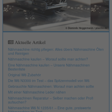
© Dominik Heggemann / pixelio.de
Aktuelle Artikel
Nähmaschine richtig pflegen: Alles übers Nähmaschine Ölen
und Reinigen
Nähmaschine kaufen – Worauf sollte man achten?
Eine Nähmaschine kaufen – Unsere Nähmaschinen
Bestenliste
Original W6 Zubehör
Die W6 N3300 im Test – das Spitzenmodell von W6
Gebrauchte Nähmaschinen: Worauf man achten sollte
Mit einer Nähmaschine Leder nähen
Nähmaschinen Reparatur – Selber machen oder Profi
aufsuchen?
Nähmaschine W6 N 1235/61 – Eine gute, preiswerte
Nähmaschine im Test