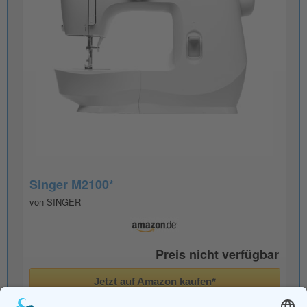
Singer M2100*
von SINGER
Preis nicht verfügbar
Jetzt auf Amazon kaufen*
Preis inkl. MwSt., zzgl. Versandkosten