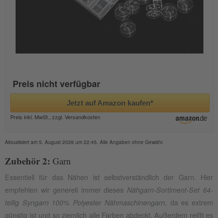
Preis nicht verfügbar
Jetzt auf Amazon kaufen*
Preis inkl. MwSt., zzgl. Versandkosten
Aktualisiert am 5. August 2026 um 22:45. Alle Angaben ohne Gewähr.
Zubehör 2:
Garn
Essentiell für das Nähen ist selbstverständlich der Garn. Hier
empfehlen wir generell immer dieses
Nähgarn-Sortiment-Set 64-
, da es extrem
teilig Syngarn 100% Polyester Nähmaschinengarn
günstig ist und so ziemlich alle Farben abdeckt. Außerdem reißt es