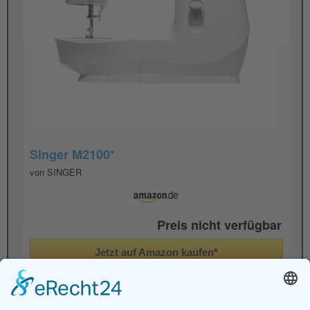
Singer M2100*
von SINGER
Preis nicht verfügbar
Jetzt auf Amazon kaufen*
Preis inkl. MwSt., zzgl. Versandkosten
Aktualisiert am 5. August 2026 um 22:45. Alle Angaben
ohne Gewähr.