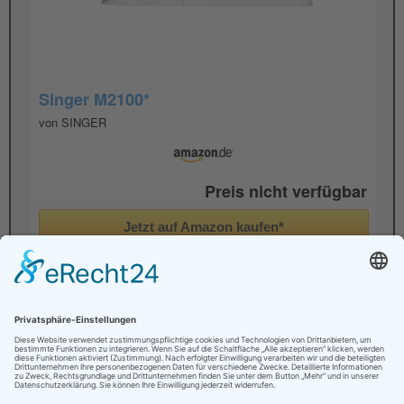
Singer M2100*
von SINGER
Preis nicht verfügbar
Jetzt auf Amazon kaufen*
Preis inkl. MwSt., zzgl. Versandkosten
Aktualisiert am 9. August 2026 um 11:15. Alle Angaben
ohne Gewähr.
Hinweis
*Wir haben uns dazu entschlossen, Teil des amazon
Partnerprogramms zu werden und benutzen daher sogenannte